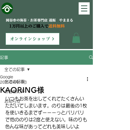
岡谷市の海苔・お茶専門店 通販 やままる
1万円以上のご購入で
送料無料
オンラインショップ
記事
全ての記事
Google
全ての記事
2025年4月10日
KAORING様
お客様の声
いつもお茶を出してくれてたくさんい
お知らせ
ただいてしまいます。のりは最後の1枚
を使いきるまでずーーーっとパリパリ
で他ののりは2度と使えない。味のりも
色んな味があってどれも美味しいよ