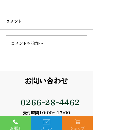
寺平様
向川原様
とっても美味しくて 家族全
試食を試せたので
コメント
員でたべてます。
コメントを追加…
お問い合わせ
0266-28-4462
受付時間10:00～17:00
メールでお問い合わせ
お電話
メール
ショップ