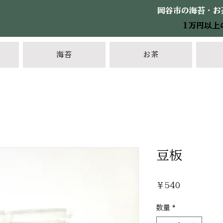
岡谷市の海苔・お
1万円以上
海苔
お茶
豆板
価
￥540
格
数量
*