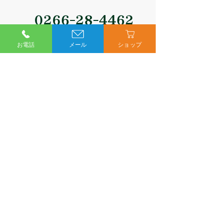
0266-28-4462
受付時間10:00～17:00
お電話
メール
ショップ
メールでお問い合わせ
〒394-0085
長野県岡谷市長地小萩1丁目1-2
TEL.0266-28-4462
営業時間 月曜日～土曜日
10:00～17:00
定休
日 木曜日・日曜日