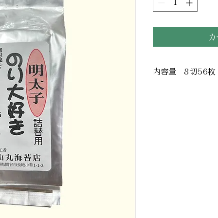
カ
内容量 8切56枚