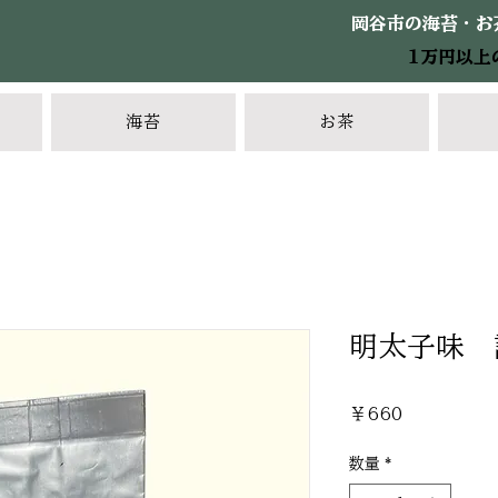
岡谷市の海苔・お
1万円以上
海苔
お茶
明太子味 
価
￥660
格
数量
*