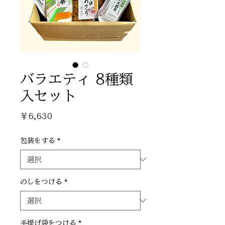
バラエティ 8種類
入セット
価
￥6,630
格
包装をする
*
のしをつける
*
手提げ袋をつける
*