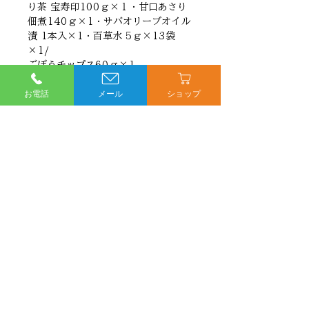
り茶 宝寿印100ｇ×１・甘口あさり
佃煮140ｇ×1・サバオリーブオイル
漬 1本入×1・百草水 5ｇ×13袋
×1/
ごぼうチップス60ｇ×1
お電話
メール
ショップ
お問い合わせ
0266-28-4462
受付時間10:00～17:00
メールでお問い合わせ